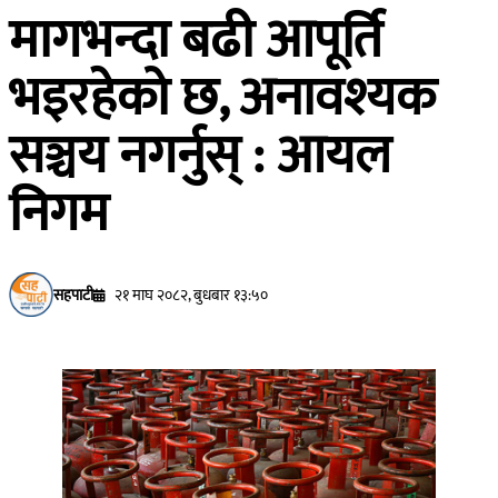
मागभन्दा बढी आपूर्ति
भइरहेको छ, अनावश्यक
सञ्चय नगर्नुस् : आयल
निगम
सहपाटी
२१ माघ २०८२, बुधबार १३:५०