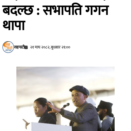
बदल्छ : सभापति गगन
थापा
सहपाटी
२१ माघ २०८२, बुधबार २१:००