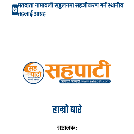
मतदाता नामावली सङ्कलनमा सहजीकरण गर्न स्थानीय
७
तहलाई आग्रह
हाम्रो बारे
सञ्चालक :