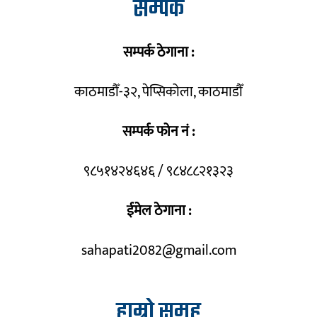
सम्पर्क
सम्पर्क ठेगाना :
काठमाडौँ-३२, पेप्सिकोला, काठमाडौँ
सम्पर्क फोन नं :
९८५१४२४६४६ / ९८४८८२१३२३
ईमेल ठेगाना :
sahapati2082@gmail.com
हाम्रो समूह