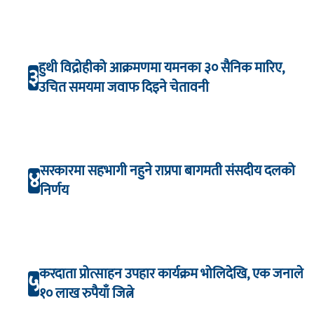
हुथी विद्रोहीको आक्रमणमा यमनका ३० सैनिक मारिए,
३
उचित समयमा जवाफ दिइने चेतावनी
सरकारमा सहभागी नहुने राप्रपा बागमती संसदीय दलको
४
निर्णय
करदाता प्रोत्साहन उपहार कार्यक्रम भाेलिदेखि, एक जनाले
५
१० लाख रुपैयाँ जित्ने