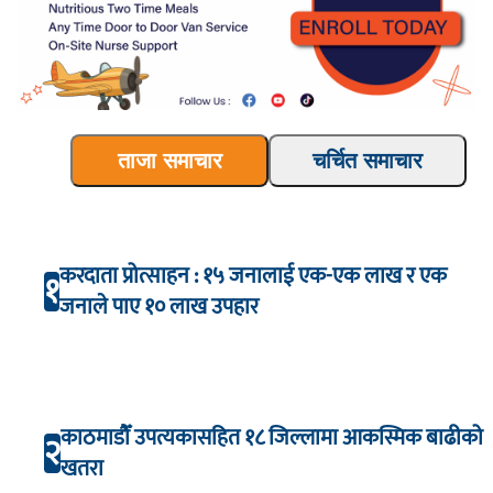
ताजा समाचार
चर्चित समाचार
करदाता प्रोत्साहन : १५ जनालाई एक-एक लाख र एक
१
जनाले पाए १० लाख उपहार
काठमाडौँ उपत्यकासहित १८ जिल्लामा आकस्मिक बाढीको
२
खतरा