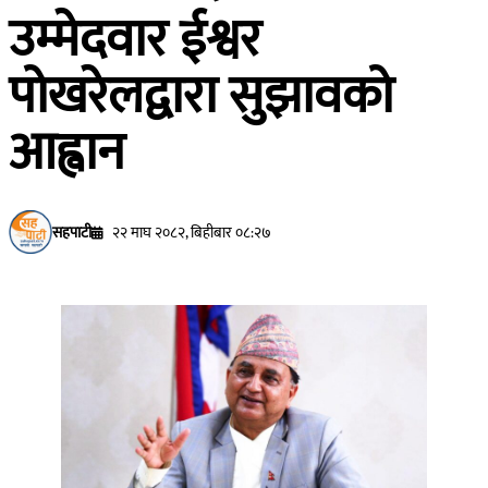
उम्मेदवार ईश्वर
पोखरेलद्वारा सुझावको
आह्वान
सहपाटी
२२ माघ २०८२, बिहीबार ०८:२७