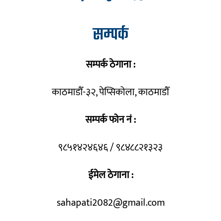
सम्पर्क
सम्पर्क ठेगाना :
काठमाडौँ-३२, पेप्सिकोला, काठमाडौँ
सम्पर्क फोन नं :
९८५१४२४६४६ / ९८४८८२१३२३
ईमेल ठेगाना :
sahapati2082@gmail.com