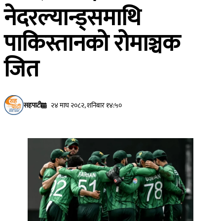
नेदरल्यान्ड्समाथि
पाकिस्तानको रोमाञ्चक
जित
सहपाटी
२४ माघ २०८२, शनिबार १४:५०