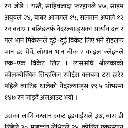
रन जोडे । यस्तै, साहिवजादा फरहानले ४७, साइम
अयुवले २४, बाबर आजमले १५, सलमान अघाले १२
रन बनाए । बलिङतर्फ नेदरल्यान्ड्सका आर्यान दत्त र
पल भान मिकेरनले दुई–दुई विकेट लिए भने रोइलफ
भान डर मेर्वे, लोगान भान बीक र काइल क्लेइनले
एक–एक विकेट लिए । त्यसअघि श्रीलंकाको
कोलम्बोस्थित सिन्हलिज स्पोर्ट्स क्लबमा टस हारेर
पहिले ब्याटिङ थालेको नेदरल्यान्ड्स १९.५ ओभरमा
१४७ रन जोड्दै अलआउट भयो ।
उसका लागि कप्तान स्कट इडवार्ड्सले ३७, बास डी
लिडेले ३०, माइकल लेभिटले २४, कोलिन एकरम्यान