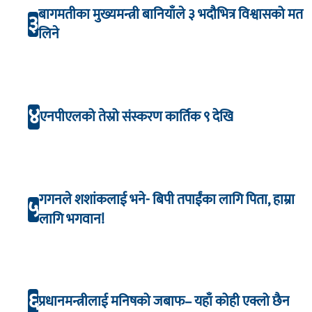
बागमतीका मुख्यमन्त्री बानियाँले ३ भदौभित्र विश्वासको मत
३
लिने
४
एनपीएलको तेस्रो संस्करण कार्तिक ९ देखि
गगनले शशांकलाई भने- बिपी तपाईंका लागि पिता, हाम्रा
५
लागि भगवान!
६
प्रधानमन्त्रीलाई मनिषको जबाफ– यहाँ कोही एक्लो छैन