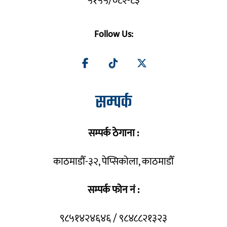
५१५५/०८२-८३
Follow Us:
सम्पर्क
सम्पर्क ठेगाना :
काठमाडौँ-३२, पेप्सिकोला, काठमाडौँ
सम्पर्क फोन नं :
९८५१४२४६४६ / ९८४८८२१३२३