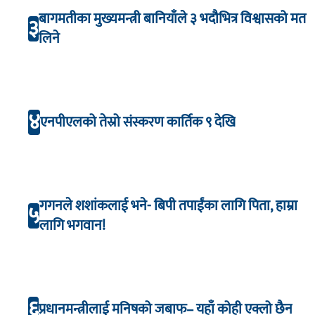
बागमतीका मुख्यमन्त्री बानियाँले ३ भदौभित्र विश्वासको मत
३
लिने
४
एनपीएलको तेस्रो संस्करण कार्तिक ९ देखि
गगनले शशांकलाई भने- बिपी तपाईंका लागि पिता, हाम्रा
५
लागि भगवान!
६
प्रधानमन्त्रीलाई मनिषको जबाफ– यहाँ कोही एक्लो छैन