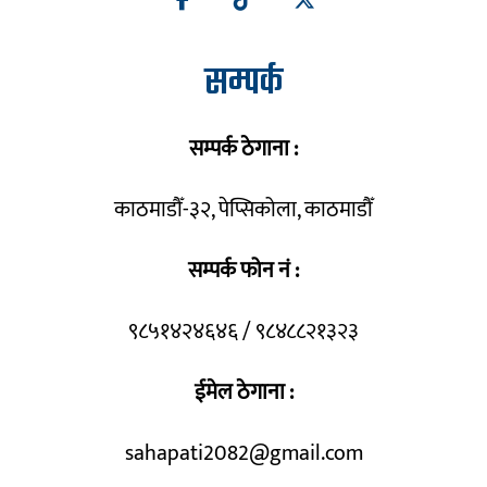
सम्पर्क
सम्पर्क ठेगाना :
काठमाडौँ-३२, पेप्सिकोला, काठमाडौँ
सम्पर्क फोन नं :
९८५१४२४६४६ / ९८४८८२१३२३
ईमेल ठेगाना :
sahapati2082@gmail.com