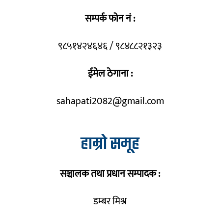
सम्पर्क फोन नं :
९८५१४२४६४६ / ९८४८८२१३२३
ईमेल ठेगाना :
sahapati2082@gmail.com
हाम्रो समूह
सञ्चालक तथा प्रधान सम्पादक :
डम्बर मिश्र