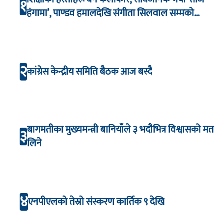
१
हंगामा’, पाण्डव हमालदेखि संगीता सिलवाल सम्मको
अभिनय
२
कांग्रेस केन्द्रीय समिति बैठक आज बस्दै
बागमतीका मुख्यमन्त्री बानियाँले ३ भदौभित्र विश्वासको मत
३
लिने
४
एनपीएलको तेस्रो संस्करण कार्तिक ९ देखि