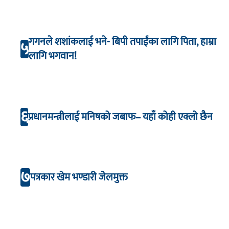
गगनले शशांकलाई भने- बिपी तपाईंका लागि पिता, हाम्रा
५
लागि भगवान!
६
प्रधानमन्त्रीलाई मनिषको जबाफ– यहाँ कोही एक्लो छैन
७
पत्रकार खेम भण्डारी जेलमुक्त