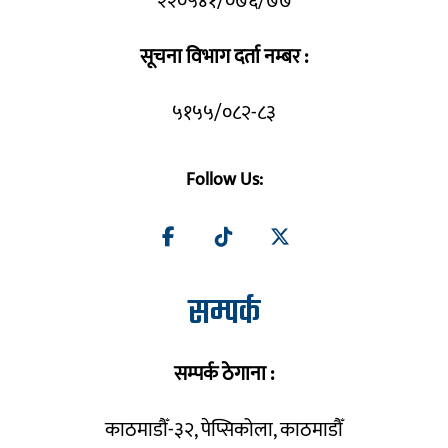
२२०५४१/०७६/७७
सूचना विभाग दर्ता नम्बर :
५१५५/०८२-८३
Follow Us:
सम्पर्क
सम्पर्क ठेगाना :
काठमाडौँ-३२, पेप्सिकोला, काठमाडौँ