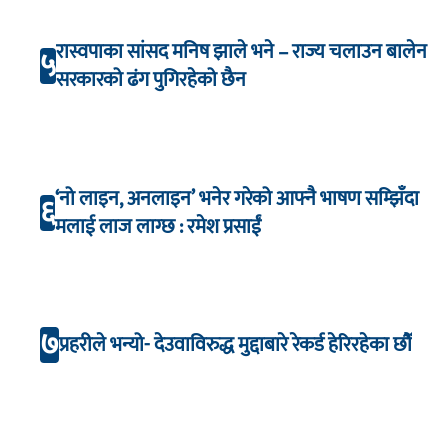
रास्वपाका सांसद मनिष झाले भने – राज्य चलाउन बालेन
५
सरकारको ढंग पुगिरहेको छैन
‘नो लाइन, अनलाइन’ भनेर गरेको आफ्नै भाषण सम्झिँदा
६
मलाई लाज लाग्छ : रमेश प्रसाईं
७
प्रहरीले भन्यो- देउवाविरुद्ध मुद्दाबारे रेकर्ड हेरिरहेका छौँ