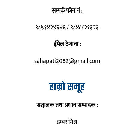
सम्पर्क फोन नं :
९८५१४२४६४६ / ९८४८८२१३२३
ईमेल ठेगाना :
sahapati2082@gmail.com
हाम्रो समूह
सञ्चालक तथा प्रधान सम्पादक :
डम्बर मिश्र