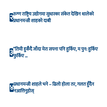
रुग्ण राष्ट्रिय उद्योगमा सुधारका संकेत देखिन थालेको
२
प्रधानमन्त्री शाहको दाबी
“तिमी हुर्कँदै जाँदा मेरा सपना पनि हुर्किए, म पुन: हुर्किए
३
फुर्किए …
प्रधानमन्त्री शाहले भने – ढिलो होला तर, गलत हुँदैन
४
नआत्तिनुहोस्