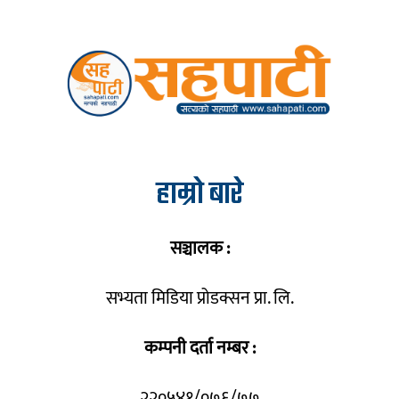
हाम्रो बारे
सञ्चालक :
सभ्यता मिडिया प्रोडक्सन प्रा. लि.
कम्पनी दर्ता नम्बर :
२२०५४१/०७६/७७