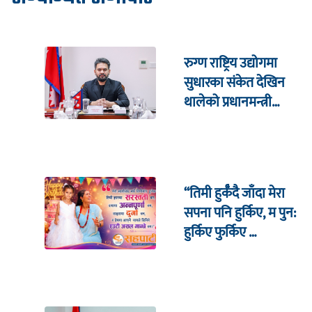
रुग्ण राष्ट्रिय उद्योगमा
सुधारका संकेत देखिन
थालेको प्रधानमन्त्री
शाहको दाबी
“तिमी हुर्कँदै जाँदा मेरा
सपना पनि हुर्किए, म पुन:
हुर्किए फुर्किए …