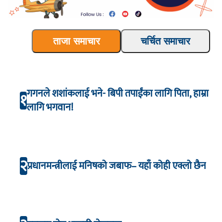
ताजा समाचार
चर्चित समाचार
गगनले शशांकलाई भने- बिपी तपाईंका लागि पिता, हाम्रा
१
लागि भगवान!
२
प्रधानमन्त्रीलाई मनिषको जबाफ– यहाँ कोही एक्लो छैन