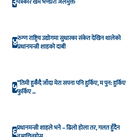
३
पत्रकार खेम भण्डारी जेलमुक्त
रुग्ण राष्ट्रिय उद्योगमा सुधारका संकेत देखिन थालेको
४
प्रधानमन्त्री शाहको दाबी
“तिमी हुर्कँदै जाँदा मेरा सपना पनि हुर्किए, म पुन: हुर्किए
५
फुर्किए …
प्रधानमन्त्री शाहले भने – ढिलो होला तर, गलत हुँदैन
६
नआत्तिनुहोस्