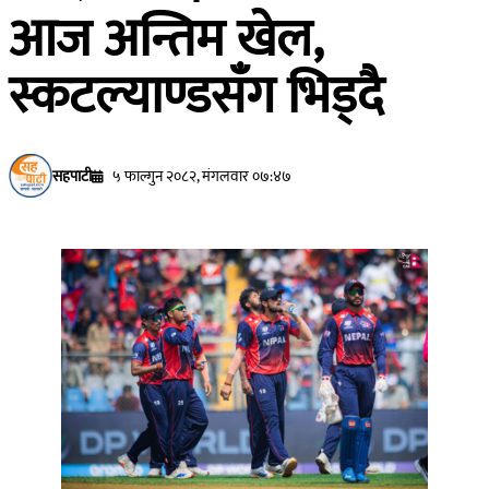
आज अन्तिम खेल,
स्कटल्याण्डसँग भिड्दै
सहपाटी
५ फाल्गुन २०८२, मंगलवार ०७:४७