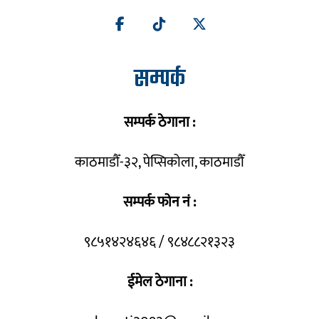
सम्पर्क
सम्पर्क ठेगाना :
काठमाडौँ-३२, पेप्सिकोला, काठमाडौँ
सम्पर्क फोन नं :
९८५१४२४६४६ / ९८४८८२१३२३
ईमेल ठेगाना :