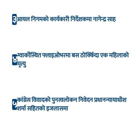
३
आयल निगमको कार्यकारी निर्देशकमा नागेन्द्र साह
ग्वार्कोस्थित फ्लाइओभरमा बस ठोक्किँदा एक महिलाको
४
मृत्यु
कांग्रेस विवादको पुनरवलोकन निवेदन प्रधानन्यायाधीश
५
शर्मा सहितको इजलासमा