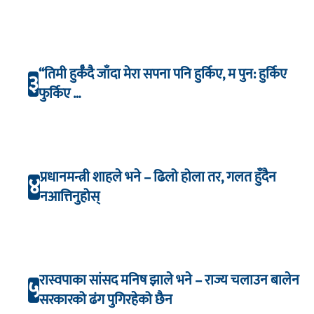
“तिमी हुर्कँदै जाँदा मेरा सपना पनि हुर्किए, म पुन: हुर्किए
३
फुर्किए …
प्रधानमन्त्री शाहले भने – ढिलो होला तर, गलत हुँदैन
४
नआत्तिनुहोस्
रास्वपाका सांसद मनिष झाले भने – राज्य चलाउन बालेन
५
सरकारको ढंग पुगिरहेको छैन