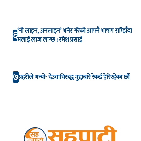
‘नो लाइन, अनलाइन’ भनेर गरेको आफ्नै भाषण सम्झिँदा
६
मलाई लाज लाग्छ : रमेश प्रसाईं
७
प्रहरीले भन्यो- देउवाविरुद्ध मुद्दाबारे रेकर्ड हेरिरहेका छौँ