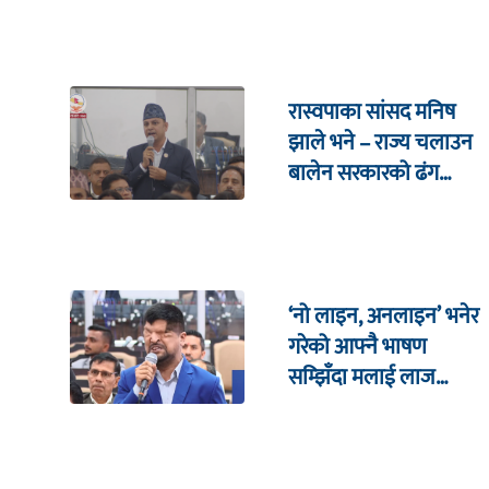
रास्वपाका सांसद मनिष
झाले भने – राज्य चलाउन
बालेन सरकारको ढंग
पुगिरहेको छैन
‘नो लाइन, अनलाइन’ भनेर
गरेको आफ्नै भाषण
सम्झिँदा मलाई लाज
लाग्छ : रमेश प्रसाईं