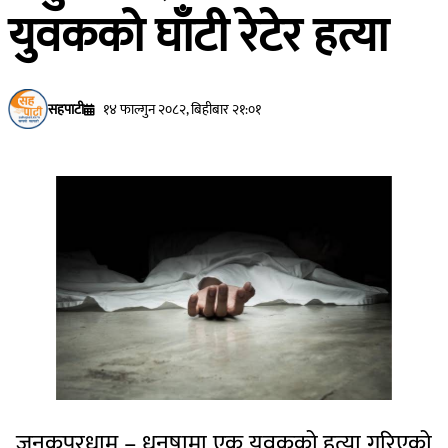
युवकको घाँटी रेटेर हत्या
सहपाटी
१४ फाल्गुन २०८२, बिहीबार २१:०१
जनकपुरधाम – धनुषामा एक युवकको हत्या गरिएको