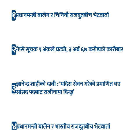
१
प्रधानमन्त्री बालेन र चिनियाँ राजदुतबीच भेटवार्ता
२
नेप्से सूचक ९ अंकले घट्यो, ३ अर्ब ६७ करोडको कारोबार
ज्ञानेन्द्र शाहीको दाबी : ‘मदिरा सेवन गरेको प्रमाणित भए
३
सांसद पदबाट राजीनामा दिन्छु’
४
प्रधानमन्त्री बालेन र भारतीय राजदूतबीच भेटवार्ता