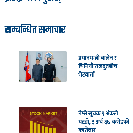
सम्बन्धित समाचार
प्रधानमन्त्री बालेन र
चिनियाँ राजदुतबीच
भेटवार्ता
नेप्से सूचक ९ अंकले
घट्यो, ३ अर्ब ६७ करोडको
कारोबार