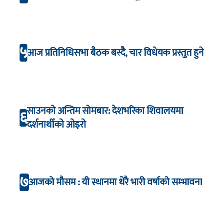
५
आज प्रतिनिधिसभा बैठक बस्दैै, चार विधेयक प्रस्तुत हुने
साउनको अन्तिम सोमबार: देशभरिका शिवालयमा
६
दर्शनार्थीको ओइरो
७
आजको मौसम : यी स्थानमा धेरै भारी वर्षाको सम्भावना