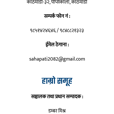
काठमाडौँ-३२, पेप्सिकोला, काठमाडौँ
सम्पर्क फोन नं :
९८५१४२४६४६ / ९८४८८२१३२३
ईमेल ठेगाना :
sahapati2082@gmail.com
हाम्रो समूह
सञ्चालक तथा प्रधान सम्पादक :
डम्बर मिश्र