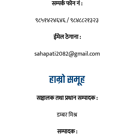
सम्पर्क फोन नं :
९८५१४२४६४६ / ९८४८८२१३२३
ईमेल ठेगाना :
sahapati2082@gmail.com
हाम्रो समूह
सञ्चालक तथा प्रधान सम्पादक :
डम्बर मिश्र
सम्पादक :