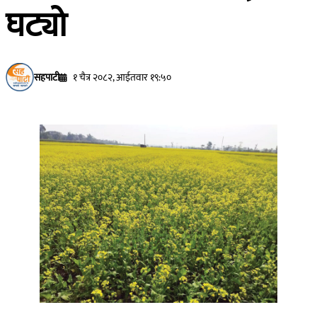
घट्यो
सहपाटी
१ चैत्र २०८२, आईतवार १९:५०