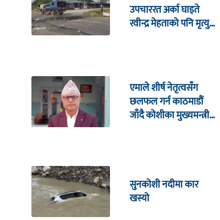
उपचाररत अर्का घाइते
रवीन्द्र मेहताको पनि मृत्यु,
मृतक संख्या तीन पुग्यो
एमाले शीर्ष नेतृत्वसँग
छलफल गर्न काठमाडौं
जाँदै कोशीका मुख्यमन्त्री
कार्की
सुनकोशी नदीमा कार
खस्यो