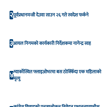
२
पूर्वप्रधानमन्त्री देउवा साउन २६ गते स्वदेश फर्कने
३
आयल निगमको कार्यकारी निर्देशकमा नागेन्द्र साह
ग्वार्कोस्थित फ्लाइओभरमा बस ठोक्किँदा एक महिलाको
४
मृत्यु
कांग्रेस विवादको पुनरवलोकन निवेदन प्रधानन्यायाधीश