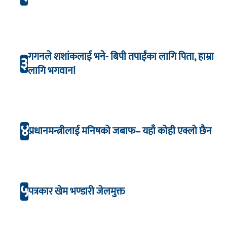
गगनले शशांकलाई भने- बिपी तपाईंका लागि पिता, हाम्रा
३
लागि भगवान!
४
प्रधानमन्त्रीलाई मनिषको जबाफ– यहाँ कोही एक्लो छैन
५
पत्रकार खेम भण्डारी जेलमुक्त