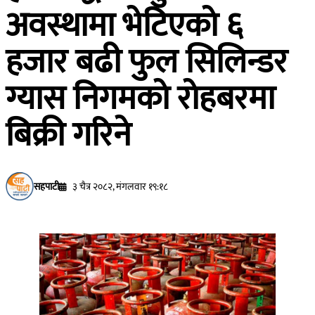
अवस्थामा भेटिएकाे ६
हजार बढी फुल सिलिन्डर
ग्यास निगमकाे राेहबरमा
बिक्री गरिने
सहपाटी
३ चैत्र २०८२, मंगलवार १९:१८