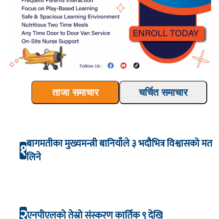
ताजा समाचार
चर्चित समाचार
बागमतीका मुख्यमन्त्री बानियाँले ३ भदौभित्र विश्वासको मत
१
लिने
२
एनपीएलको तेस्रो संस्करण कार्तिक ९ देखि