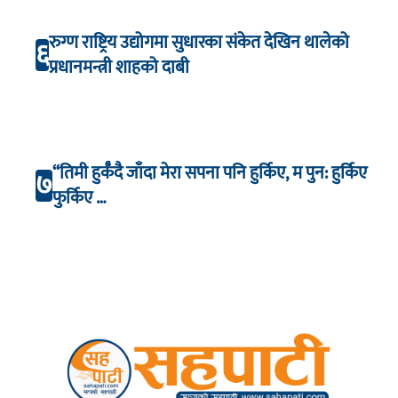
रुग्ण राष्ट्रिय उद्योगमा सुधारका संकेत देखिन थालेको
६
प्रधानमन्त्री शाहको दाबी
“तिमी हुर्कँदै जाँदा मेरा सपना पनि हुर्किए, म पुन: हुर्किए
७
फुर्किए …