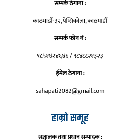
सम्पर्क ठेगाना :
काठमाडौँ-३२, पेप्सिकोला, काठमाडौँ
सम्पर्क फोन नं :
९८५१४२४६४६ / ९८४८८२१३२३
ईमेल ठेगाना :
sahapati2082@gmail.com
हाम्रो समूह
सञ्चालक तथा प्रधान सम्पादक :