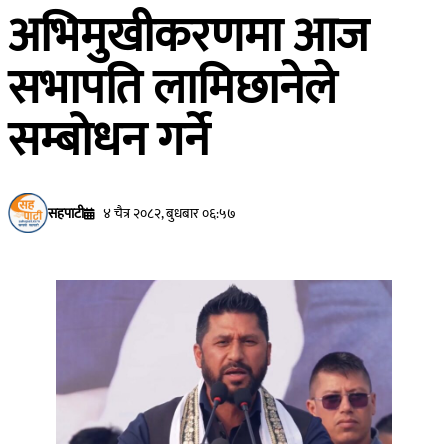
अभिमुखीकरणमा आज
सभापति लामिछानेले
सम्बोधन गर्ने
सहपाटी
४ चैत्र २०८२, बुधबार ०६:५७