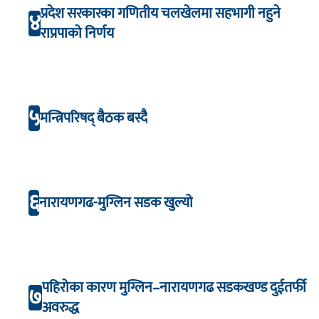
प्रदेश सरकारका गणितीय चलखेलमा सहभागी नहुने
४
राप्रपाको निर्णय
५
मन्त्रिपरिषद् बैठक बस्दै
६
नारायणगढ-मुग्लिन सडक खुल्यो
पहिरोका कारण मुग्लिन–नारायणगढ सडकखण्ड दुईतर्फी
७
अवरुद्ध