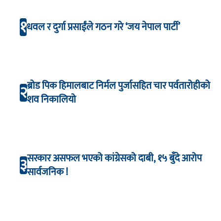
१
धवल र दुर्गा प्रसाईंले गठन गरे ‘जय नेपाल पार्टी’
ब्रोड पिक हिमालबाट निर्मल पुर्जासहित चार पर्वतारोहीको
२
शव निकालियो
सरकार असफल भएको कांग्रेसको दाबी, १५ बुँदे आरोप
३
सार्वजनिक !