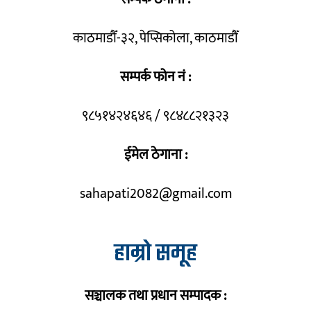
काठमाडौँ-३२, पेप्सिकोला, काठमाडौँ
सम्पर्क फोन नं :
९८५१४२४६४६ / ९८४८८२१३२३
ईमेल ठेगाना :
sahapati2082@gmail.com
हाम्रो समूह
सञ्चालक तथा प्रधान सम्पादक :