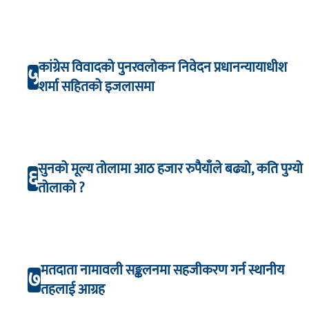
कांग्रेस विवादको पुनरवलोकन निवेदन प्रधानन्यायाधीश
५
शर्मा सहितको इजलासमा
सुनको मूल्य तोलामा आठ हजार रुपैयाँले बढ्यो, कति पुग्यो
६
तोलाको ?
मतदाता नामावली सङ्कलनमा सहजीकरण गर्न स्थानीय
७
तहलाई आग्रह