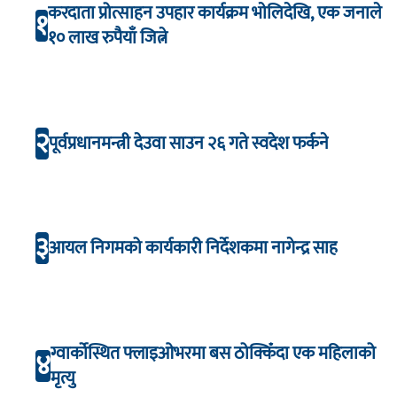
करदाता प्रोत्साहन उपहार कार्यक्रम भाेलिदेखि, एक जनाले
१
१० लाख रुपैयाँ जित्ने
२
पूर्वप्रधानमन्त्री देउवा साउन २६ गते स्वदेश फर्कने
३
आयल निगमको कार्यकारी निर्देशकमा नागेन्द्र साह
ग्वार्कोस्थित फ्लाइओभरमा बस ठोक्किँदा एक महिलाको
४
मृत्यु