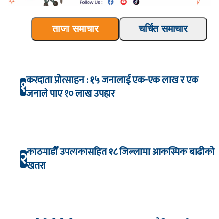
ताजा समाचार
चर्चित समाचार
करदाता प्रोत्साहन : १५ जनालाई एक-एक लाख र एक
१
जनाले पाए १० लाख उपहार
काठमाडौँ उपत्यकासहित १८ जिल्लामा आकस्मिक बाढीको
२
खतरा