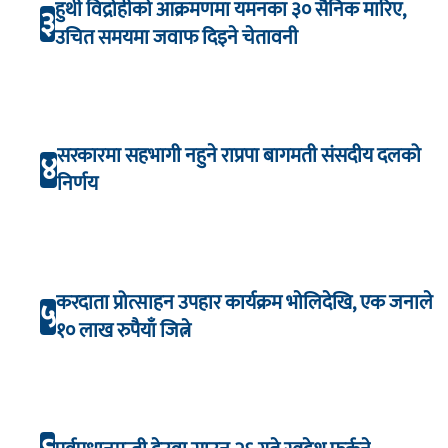
हुथी विद्रोहीको आक्रमणमा यमनका ३० सैनिक मारिए,
३
उचित समयमा जवाफ दिइने चेतावनी
सरकारमा सहभागी नहुने राप्रपा बागमती संसदीय दलको
४
निर्णय
करदाता प्रोत्साहन उपहार कार्यक्रम भाेलिदेखि, एक जनाले
५
१० लाख रुपैयाँ जित्ने