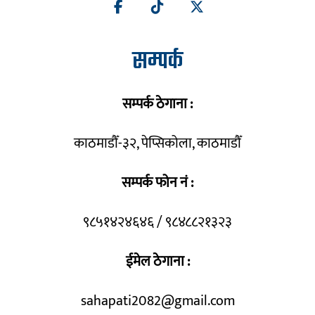
सम्पर्क
सम्पर्क ठेगाना :
काठमाडौँ-३२, पेप्सिकोला, काठमाडौँ
सम्पर्क फोन नं :
९८५१४२४६४६ / ९८४८८२१३२३
ईमेल ठेगाना :
sahapati2082@gmail.com