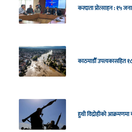
करदाता प्रोत्साहन : १५
काठमाडौँ उपत्यकासहित १
हुथी विद्रोहीको आक्रमणम