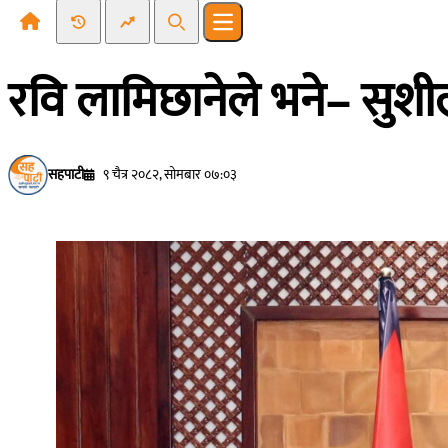
Recent News
Trending News
Search
Open main menu
रवि लामिछानेले भने– सुशील
सहपाटी
९ चैत्र २०८२, सोमबार ०७:०३