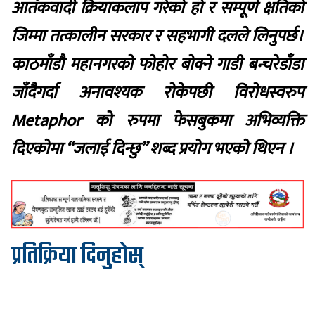
आतंकवादी क्रियाकलाप गरेको हो र सम्पूर्ण क्षतिको
जिम्मा तत्कालीन सरकार र सहभागी दलले लिनुपर्छ।
काठमाँडौ महानगरको फोहोर बोक्ने गाडी बन्चरेडाँडा
जाँदैगर्दा अनावश्यक रोकेपछी विरोधस्वरुप
Metaphor को रुपमा फेसबुकमा अभिव्यक्ति
दिएकोमा “जलाई दिन्छु” शब्द प्रयोग भएको थिएन ।
प्रतिक्रिया दिनुहोस्