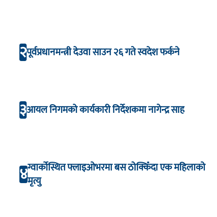
२
पूर्वप्रधानमन्त्री देउवा साउन २६ गते स्वदेश फर्कने
३
आयल निगमको कार्यकारी निर्देशकमा नागेन्द्र साह
ग्वार्कोस्थित फ्लाइओभरमा बस ठोक्किँदा एक महिलाको
४
मृत्यु