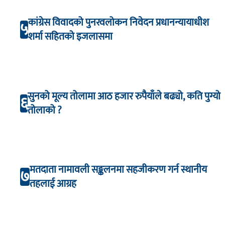
कांग्रेस विवादको पुनरवलोकन निवेदन प्रधानन्यायाधीश
५
शर्मा सहितको इजलासमा
सुनको मूल्य तोलामा आठ हजार रुपैयाँले बढ्यो, कति पुग्यो
६
तोलाको ?
मतदाता नामावली सङ्कलनमा सहजीकरण गर्न स्थानीय
७
तहलाई आग्रह