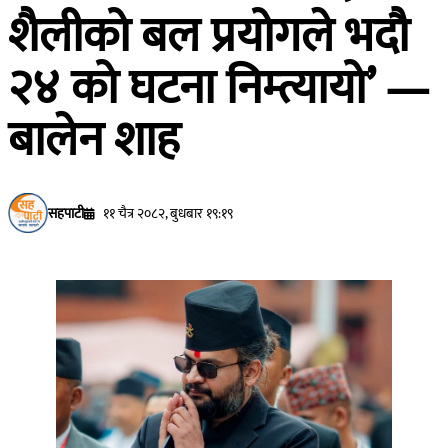
शैलीको बल प्रयोगले भदौ
२४ को घटना निम्त्यायो’ —
बालेन शाह
सहपाटी
११ चैत्र २०८२, बुधबार १९:१९