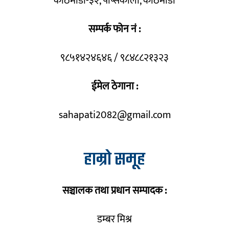
काठमाडौँ-३२, पेप्सिकोला, काठमाडौँ
सम्पर्क फोन नं :
९८५१४२४६४६ / ९८४८८२१३२३
ईमेल ठेगाना :
sahapati2082@gmail.com
हाम्रो समूह
सञ्चालक तथा प्रधान सम्पादक :
डम्बर मिश्र