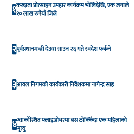
करदाता प्रोत्साहन उपहार कार्यक्रम भाेलिदेखि, एक जनाले
१
१० लाख रुपैयाँ जित्ने
२
पूर्वप्रधानमन्त्री देउवा साउन २६ गते स्वदेश फर्कने
३
आयल निगमको कार्यकारी निर्देशकमा नागेन्द्र साह
ग्वार्कोस्थित फ्लाइओभरमा बस ठोक्किँदा एक महिलाको
४
मृत्यु