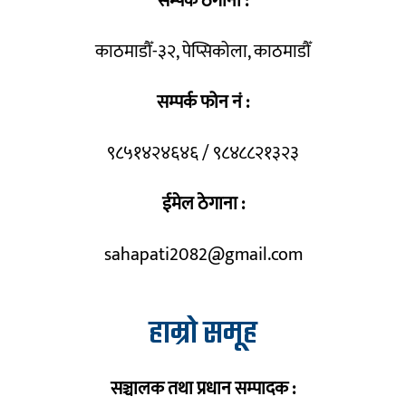
सम्पर्क ठेगाना :
काठमाडौँ-३२, पेप्सिकोला, काठमाडौँ
सम्पर्क फोन नं :
९८५१४२४६४६ / ९८४८८२१३२३
ईमेल ठेगाना :
sahapati2082@gmail.com
हाम्रो समूह
सञ्चालक तथा प्रधान सम्पादक :