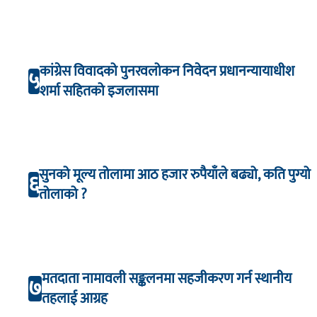
कांग्रेस विवादको पुनरवलोकन निवेदन प्रधानन्यायाधीश
५
शर्मा सहितको इजलासमा
सुनको मूल्य तोलामा आठ हजार रुपैयाँले बढ्यो, कति पुग्यो
६
तोलाको ?
मतदाता नामावली सङ्कलनमा सहजीकरण गर्न स्थानीय
७
तहलाई आग्रह