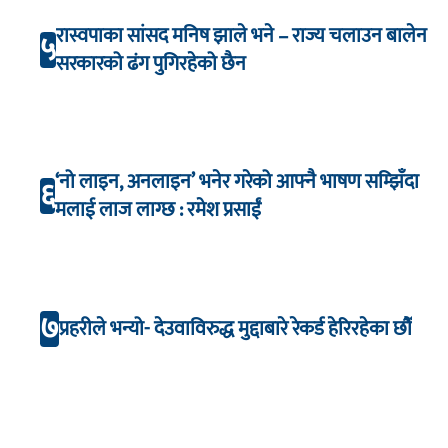
रास्वपाका सांसद मनिष झाले भने – राज्य चलाउन बालेन
५
सरकारको ढंग पुगिरहेको छैन
‘नो लाइन, अनलाइन’ भनेर गरेको आफ्नै भाषण सम्झिँदा
६
मलाई लाज लाग्छ : रमेश प्रसाईं
७
प्रहरीले भन्यो- देउवाविरुद्ध मुद्दाबारे रेकर्ड हेरिरहेका छौँ