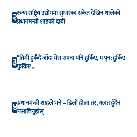
रुग्ण राष्ट्रिय उद्योगमा सुधारका संकेत देखिन थालेको
२
प्रधानमन्त्री शाहको दाबी
“तिमी हुर्कँदै जाँदा मेरा सपना पनि हुर्किए, म पुन: हुर्किए
३
फुर्किए …
प्रधानमन्त्री शाहले भने – ढिलो होला तर, गलत हुँदैन
४
नआत्तिनुहोस्