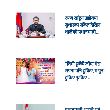
रुग्ण राष्ट्रिय उद्योगमा
सुधारका संकेत देखिन
थालेको प्रधानमन्त्री
शाहको दाबी
“तिमी हुर्कँदै जाँदा मेरा
सपना पनि हुर्किए, म पुन:
हुर्किए फुर्किए …