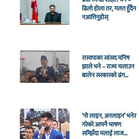
प्रधानमन्त्री शाहले भने –
ढिलो होला तर, गलत हुँदैन
नआत्तिनुहोस्
रास्वपाका सांसद मनिष
झाले भने – राज्य चलाउन
बालेन सरकारको ढंग
पुगिरहेको छैन
‘नो लाइन, अनलाइन’ भनेर
गरेको आफ्नै भाषण
सम्झिँदा मलाई लाज