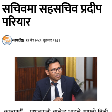
सचिवमा सहसचिव प्रदीप
परियार
सहपाटी
१३ चैत्र २०८२, शुक्रबार २१:३६
काठमाडौँ – प्रधानमन्त्री बालेन्द्र शाहले आफ्नाे निजी