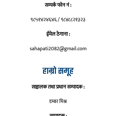
सम्पर्क फोन नं :
९८५१४२४६४६ / ९८४८८२१३२३
ईमेल ठेगाना :
sahapati2082@gmail.com
हाम्रो समूह
सञ्चालक तथा प्रधान सम्पादक :
डम्बर मिश्र