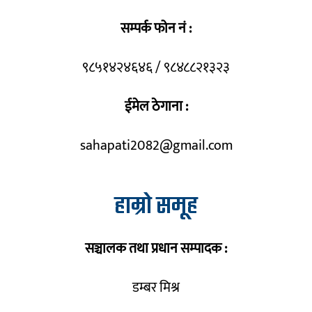
सम्पर्क फोन नं :
९८५१४२४६४६ / ९८४८८२१३२३
ईमेल ठेगाना :
sahapati2082@gmail.com
हाम्रो समूह
सञ्चालक तथा प्रधान सम्पादक :
डम्बर मिश्र