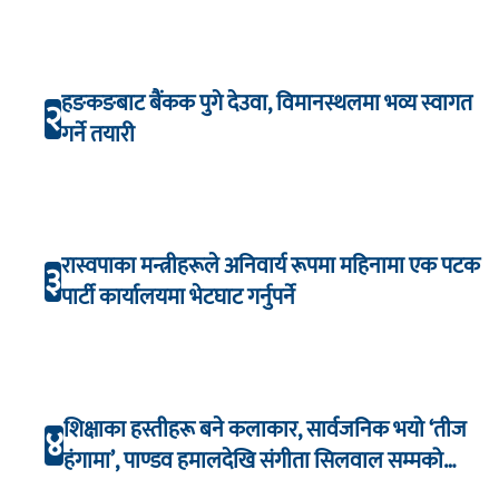
हङकङबाट बैंकक पुगे देउवा, विमानस्थलमा भव्य स्वागत
२
गर्ने तयारी
रास्वपाका मन्त्रीहरूले अनिवार्य रूपमा महिनामा एक पटक
३
पार्टी कार्यालयमा भेटघाट गर्नुपर्ने
शिक्षाका हस्तीहरू बने कलाकार, सार्वजनिक भयो ‘तीज
४
हंगामा’, पाण्डव हमालदेखि संगीता सिलवाल सम्मको
अभिनय