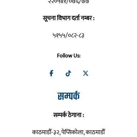
२२०५४१/०७६/७७
सूचना विभाग दर्ता नम्बर :
५१५५/०८२-८३
Follow Us:
सम्पर्क
सम्पर्क ठेगाना :
काठमाडौँ-३२, पेप्सिकोला, काठमाडौँ