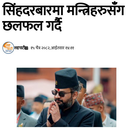
सिंहदरबारमा मन्त्रिहरुसँग
छलफल गर्दै
सहपाटी
१५ चैत्र २०८२, आईतवार १४:११