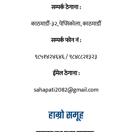
सम्पर्क ठेगाना :
काठमाडौँ-३२, पेप्सिकोला, काठमाडौँ
सम्पर्क फोन नं :
९८५१४२४६४६ / ९८४८८२१३२३
ईमेल ठेगाना :
sahapati2082@gmail.com
हाम्रो समूह