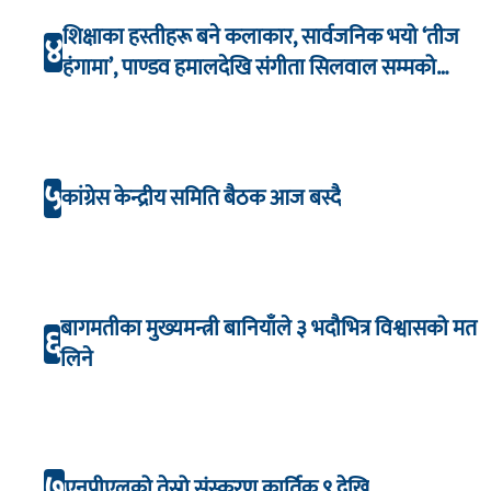
शिक्षाका हस्तीहरू बने कलाकार, सार्वजनिक भयो ‘तीज
४
हंगामा’, पाण्डव हमालदेखि संगीता सिलवाल सम्मको
अभिनय
५
कांग्रेस केन्द्रीय समिति बैठक आज बस्दै
बागमतीका मुख्यमन्त्री बानियाँले ३ भदौभित्र विश्वासको मत
६
लिने
७
एनपीएलको तेस्रो संस्करण कार्तिक ९ देखि