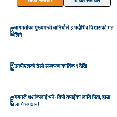
ताजा समाचार
चर्चित समाचार
बागमतीका मुख्यमन्त्री बानियाँले ३ भदौभित्र विश्वासको मत
१
लिने
२
एनपीएलको तेस्रो संस्करण कार्तिक ९ देखि
गगनले शशांकलाई भने- बिपी तपाईंका लागि पिता, हाम्रा
३
लागि भगवान!