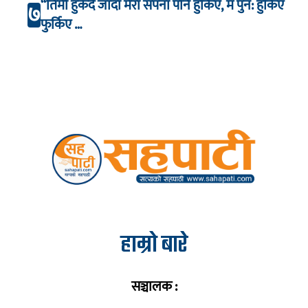
“तिमी हुर्कँदै जाँदा मेरा सपना पनि हुर्किए, म पुन: हुर्किए
७
फुर्किए …
हाम्रो बारे
सञ्चालक :