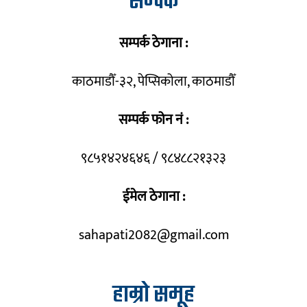
सम्पर्क
सम्पर्क ठेगाना :
काठमाडौँ-३२, पेप्सिकोला, काठमाडौँ
सम्पर्क फोन नं :
९८५१४२४६४६ / ९८४८८२१३२३
ईमेल ठेगाना :
sahapati2082@gmail.com
हाम्रो समूह