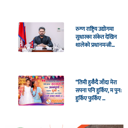
रुग्ण राष्ट्रिय उद्योगमा
सुधारका संकेत देखिन
थालेको प्रधानमन्त्री
शाहको दाबी
“तिमी हुर्कँदै जाँदा मेरा
सपना पनि हुर्किए, म पुन:
हुर्किए फुर्किए …