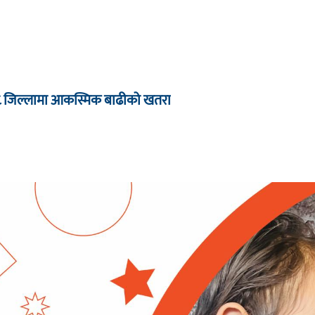
८ जिल्लामा आकस्मिक बाढीको खतरा