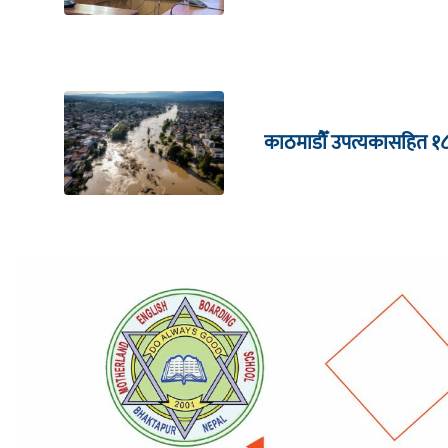
काठमाडौँ उपत्यकासहित १