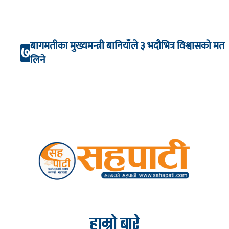
बागमतीका मुख्यमन्त्री बानियाँले ३ भदौभित्र विश्वासको मत
७
लिने
हाम्रो बारे