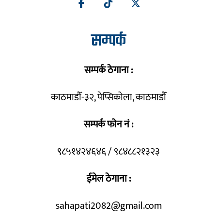
सम्पर्क
सम्पर्क ठेगाना :
काठमाडौँ-३२, पेप्सिकोला, काठमाडौँ
सम्पर्क फोन नं :
९८५१४२४६४६ / ९८४८८२१३२३
ईमेल ठेगाना :
sahapati2082@gmail.com