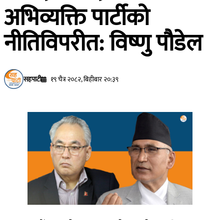
अभिव्यक्ति पार्टीको
नीतिविपरीत: विष्णु पौडेल
सहपाटी
१९ चैत्र २०८२, बिहीबार २०:३९