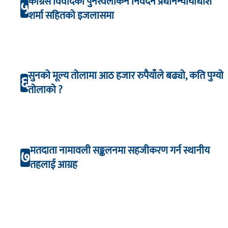
कांग्रेस विवादको पुनरवलोकन निवेदन प्रधानन्यायाधीश
५
शर्मा सहितको इजलासमा
सुनको मूल्य तोलामा आठ हजार रुपैयाँले बढ्यो, कति पुग्यो
६
तोलाको ?
मतदाता नामावली सङ्कलनमा सहजीकरण गर्न स्थानीय
७
तहलाई आग्रह