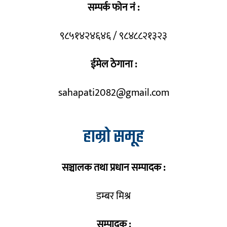
सम्पर्क फोन नं :
९८५१४२४६४६ / ९८४८८२१३२३
ईमेल ठेगाना :
sahapati2082@gmail.com
हाम्रो समूह
सञ्चालक तथा प्रधान सम्पादक :
डम्बर मिश्र
सम्पादक :