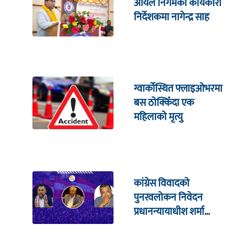
आयल निगमको कार्यकारी
निर्देशकमा नागेन्द्र साह
ग्वार्कोस्थित फ्लाइओभरमा
बस ठोक्किँदा एक
महिलाको मृत्यु
कांग्रेस विवादको
पुनरवलोकन निवेदन
प्रधानन्यायाधीश शर्मा
सहितको इजलासमा