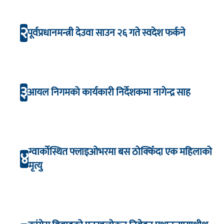
२
पूर्वप्रधानमन्त्री देउवा साउन २६ गते स्वदेश फर्कने
३
आयल निगमको कार्यकारी निर्देशकमा नागेन्द्र साह
ग्वार्कोस्थित फ्लाइओभरमा बस ठोक्किँदा एक महिलाको
४
मृत्यु