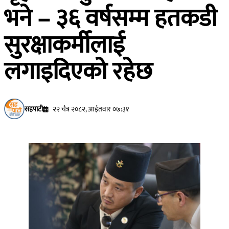
भने – ३६ वर्षसम्म हतकडी
सुरक्षाकर्मीलाई
लगाइदिएको रहेछ
सहपाटी
२२ चैत्र २०८२, आईतवार ०७:३१