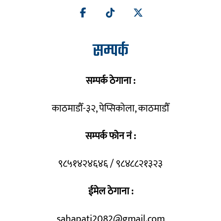
सम्पर्क
सम्पर्क ठेगाना :
काठमाडौँ-३२, पेप्सिकोला, काठमाडौँ
सम्पर्क फोन नं :
९८५१४२४६४६ / ९८४८८२१३२३
ईमेल ठेगाना :
sahapati2082@gmail.com