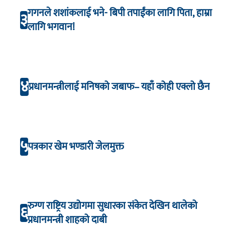
गगनले शशांकलाई भने- बिपी तपाईंका लागि पिता, हाम्रा
३
लागि भगवान!
४
प्रधानमन्त्रीलाई मनिषको जबाफ– यहाँ कोही एक्लो छैन
५
पत्रकार खेम भण्डारी जेलमुक्त
रुग्ण राष्ट्रिय उद्योगमा सुधारका संकेत देखिन थालेको
६
प्रधानमन्त्री शाहको दाबी