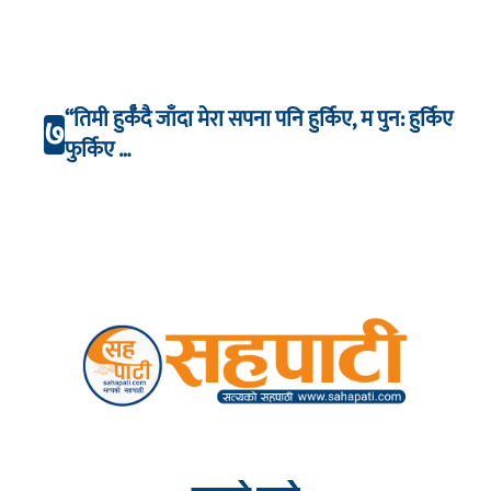
“तिमी हुर्कँदै जाँदा मेरा सपना पनि हुर्किए, म पुन: हुर्किए
७
फुर्किए …