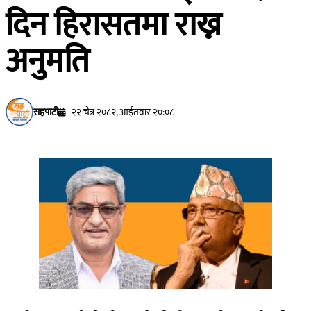
दिन हिरासतमा राख्न
अनुमति
सहपाटी
२२ चैत्र २०८२, आईतवार २०:०८