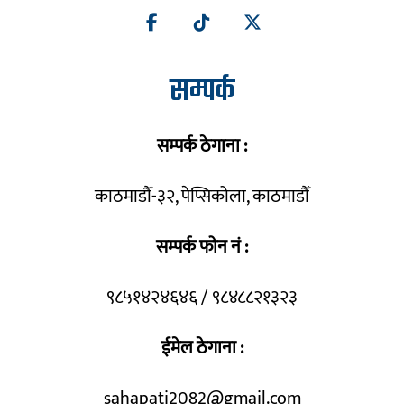
सम्पर्क
सम्पर्क ठेगाना :
काठमाडौँ-३२, पेप्सिकोला, काठमाडौँ
सम्पर्क फोन नं :
९८५१४२४६४६ / ९८४८८२१३२३
ईमेल ठेगाना :
sahapati2082@gmail.com