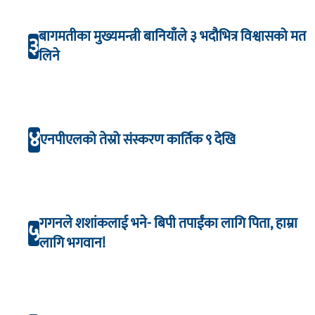
बागमतीका मुख्यमन्त्री बानियाँले ३ भदौभित्र विश्वासको मत
३
लिने
४
एनपीएलको तेस्रो संस्करण कार्तिक ९ देखि
गगनले शशांकलाई भने- बिपी तपाईंका लागि पिता, हाम्रा
५
लागि भगवान!