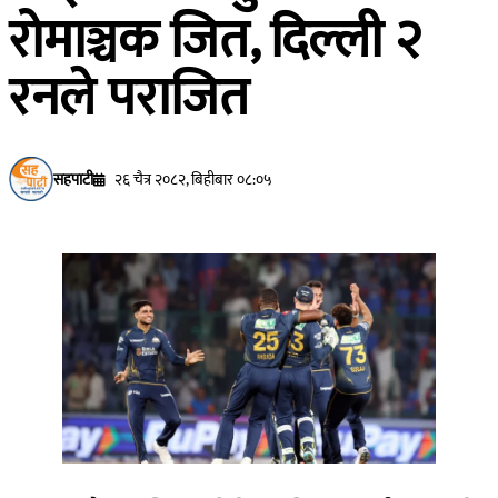
रोमाञ्चक जित, दिल्ली २
रनले पराजित
सहपाटी
२६ चैत्र २०८२, बिहीबार ०८:०५