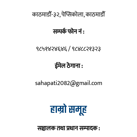
काठमाडौँ-३२, पेप्सिकोला, काठमाडौँ
सम्पर्क फोन नं :
९८५१४२४६४६ / ९८४८८२१३२३
ईमेल ठेगाना :
sahapati2082@gmail.com
हाम्रो समूह
सञ्चालक तथा प्रधान सम्पादक :