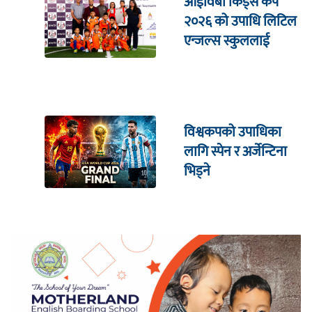
आईविबी किड्स कप
२०२६ को उपाधि लिटिल
एन्जल्स स्कुललाई
विश्वकपको उपाधिका
लागि स्पेन र अर्जेन्टिना
भिड्ने