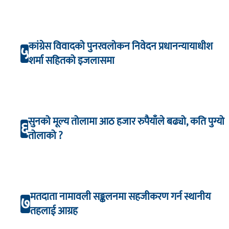
कांग्रेस विवादको पुनरवलोकन निवेदन प्रधानन्यायाधीश
५
शर्मा सहितको इजलासमा
सुनको मूल्य तोलामा आठ हजार रुपैयाँले बढ्यो, कति पुग्यो
६
तोलाको ?
मतदाता नामावली सङ्कलनमा सहजीकरण गर्न स्थानीय
७
तहलाई आग्रह