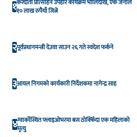
करदाता प्रोत्साहन उपहार कार्यक्रम भाेलिदेखि, एक जनाले
१
१० लाख रुपैयाँ जित्ने
२
पूर्वप्रधानमन्त्री देउवा साउन २६ गते स्वदेश फर्कने
३
आयल निगमको कार्यकारी निर्देशकमा नागेन्द्र साह
ग्वार्कोस्थित फ्लाइओभरमा बस ठोक्किँदा एक महिलाको
४
मृत्यु