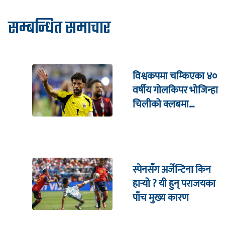
सम्बन्धित समाचार
विश्वकपमा चम्किएका ४०
वर्षीय गोलकिपर भोजिन्हा
चिलीको क्लबमा
अनुबन्धित हुने
स्पेनसँग अर्जेन्टिना किन
हार्‍यो ? यी हुन् पराजयका
पाँच मुख्य कारण