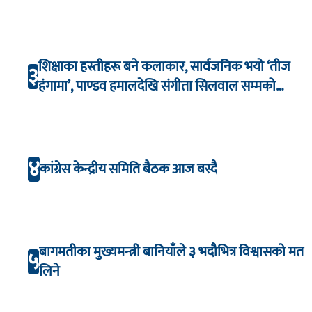
शिक्षाका हस्तीहरू बने कलाकार, सार्वजनिक भयो ‘तीज
३
हंगामा’, पाण्डव हमालदेखि संगीता सिलवाल सम्मको
अभिनय
४
कांग्रेस केन्द्रीय समिति बैठक आज बस्दै
बागमतीका मुख्यमन्त्री बानियाँले ३ भदौभित्र विश्वासको मत
५
लिने