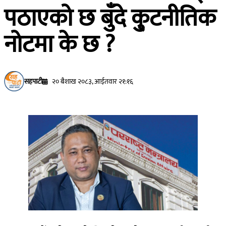
पठाएको छ बुँदे कु्टनीतिक
नोटमा के छ ?
सहपाटी
२० बैशाख २०८३, आईतवार २१:१६