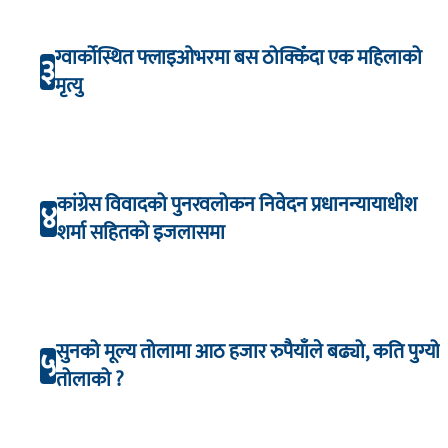
ग्वार्कोस्थित फ्लाइओभरमा बस ठोक्किँदा एक महिलाको
३
मृत्यु
कांग्रेस विवादको पुनरवलोकन निवेदन प्रधानन्यायाधीश
४
शर्मा सहितको इजलासमा
सुनको मूल्य तोलामा आठ हजार रुपैयाँले बढ्यो, कति पुग्यो
५
तोलाको ?