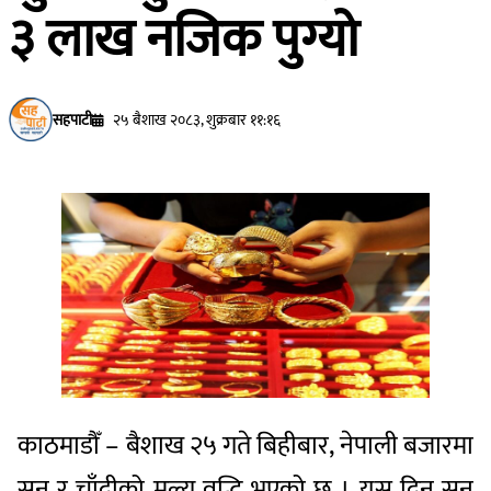
३ लाख नजिक पुग्यो
सहपाटी
२५ बैशाख २०८३, शुक्रबार ११:१६
काठमाडौँ – बैशाख २५ गते बिहीबार, नेपाली बजारमा
सुन र चाँदीको मूल्य वृद्धि भएको छ । यस दिन सुन