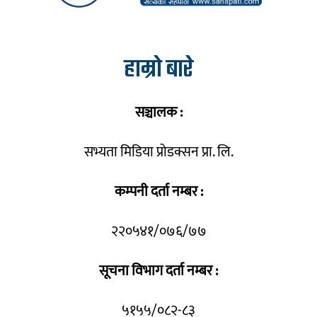
हाम्रो बारे
सञ्चालक :
सभ्यता मिडिया प्रोडक्सन प्रा. लि.
कम्पनी दर्ता नम्बर :
२२०५४१/०७६/७७
सूचना विभाग दर्ता नम्बर :
५१५५/०८२-८३