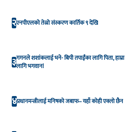
२
एनपीएलको तेस्रो संस्करण कार्तिक ९ देखि
गगनले शशांकलाई भने- बिपी तपाईंका लागि पिता, हाम्रा
३
लागि भगवान!
४
प्रधानमन्त्रीलाई मनिषको जबाफ– यहाँ कोही एक्लो छैन