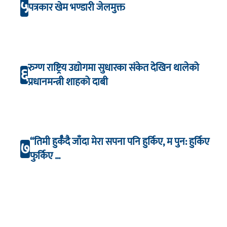
५
पत्रकार खेम भण्डारी जेलमुक्त
रुग्ण राष्ट्रिय उद्योगमा सुधारका संकेत देखिन थालेको
६
प्रधानमन्त्री शाहको दाबी
“तिमी हुर्कँदै जाँदा मेरा सपना पनि हुर्किए, म पुन: हुर्किए
७
फुर्किए …