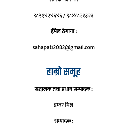
९८५१४२४६४६ / ९८४८८२१३२३
ईमेल ठेगाना :
sahapati2082@gmail.com
हाम्रो समूह
सञ्चालक तथा प्रधान सम्पादक :
डम्बर मिश्र
सम्पादक :