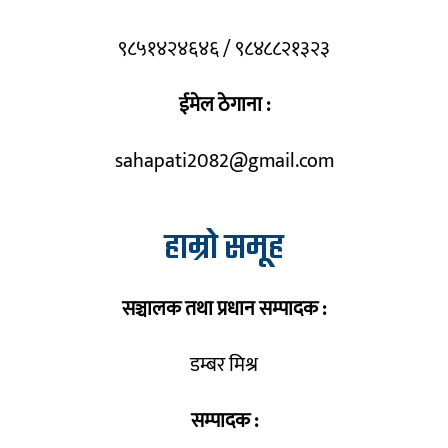
९८५१४२४६४६ / ९८४८८२१३२३
ईमेल ठेगाना :
sahapati2082@gmail.com
हाम्रो समूह
सञ्चालक तथा प्रधान सम्पादक :
डम्बर मिश्र
सम्पादक :