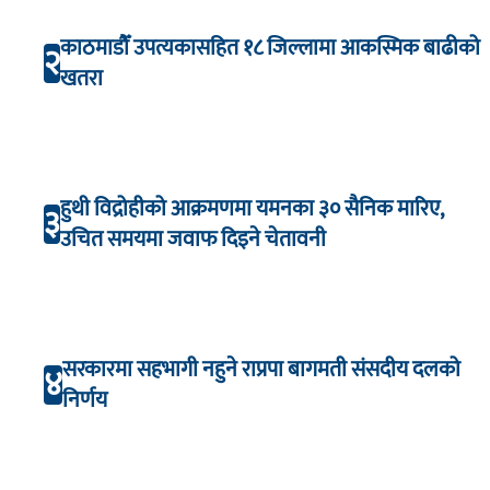
काठमाडौँ उपत्यकासहित १८ जिल्लामा आकस्मिक बाढीको
२
खतरा
हुथी विद्रोहीको आक्रमणमा यमनका ३० सैनिक मारिए,
३
उचित समयमा जवाफ दिइने चेतावनी
सरकारमा सहभागी नहुने राप्रपा बागमती संसदीय दलको
४
निर्णय