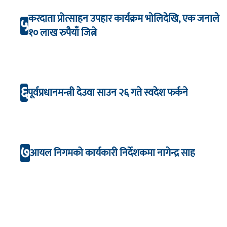
करदाता प्रोत्साहन उपहार कार्यक्रम भाेलिदेखि, एक जनाले
५
१० लाख रुपैयाँ जित्ने
६
पूर्वप्रधानमन्त्री देउवा साउन २६ गते स्वदेश फर्कने
७
आयल निगमको कार्यकारी निर्देशकमा नागेन्द्र साह