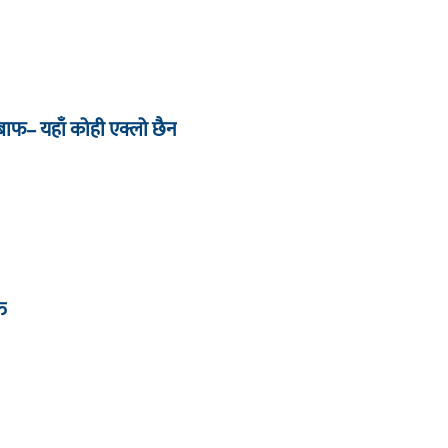
जबाफ– यहाँ कोही एक्लो छैन
्त