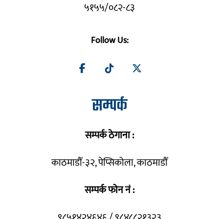
५१५५/०८२-८३
Follow Us:
सम्पर्क
सम्पर्क ठेगाना :
काठमाडौँ-३२, पेप्सिकोला, काठमाडौँ
सम्पर्क फोन नं :
९८५१४२४६४६ / ९८४८८२१३२३