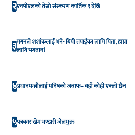
२
एनपीएलको तेस्रो संस्करण कार्तिक ९ देखि
गगनले शशांकलाई भने- बिपी तपाईंका लागि पिता, हाम्रा
३
लागि भगवान!
४
प्रधानमन्त्रीलाई मनिषको जबाफ– यहाँ कोही एक्लो छैन
५
पत्रकार खेम भण्डारी जेलमुक्त