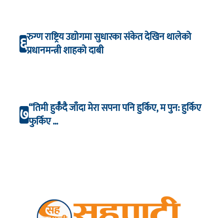
रुग्ण राष्ट्रिय उद्योगमा सुधारका संकेत देखिन थालेको
६
प्रधानमन्त्री शाहको दाबी
“तिमी हुर्कँदै जाँदा मेरा सपना पनि हुर्किए, म पुन: हुर्किए
७
फुर्किए …