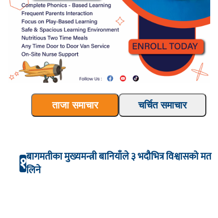
ताजा समाचार
चर्चित समाचार
बागमतीका मुख्यमन्त्री बानियाँले ३ भदौभित्र विश्वासको मत
१
लिने