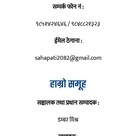
सम्पर्क फोन नं :
९८५१४२४६४६ / ९८४८८२१३२३
ईमेल ठेगाना :
sahapati2082@gmail.com
हाम्रो समूह
सञ्चालक तथा प्रधान सम्पादक :
डम्बर मिश्र