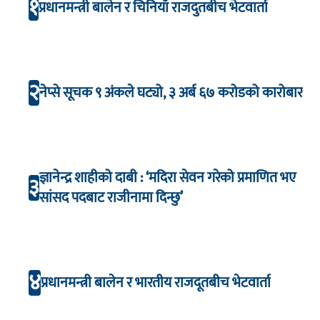
१
प्रधानमन्त्री बालेन र चिनियाँ राजदुतबीच भेटवार्ता
२
नेप्से सूचक ९ अंकले घट्यो, ३ अर्ब ६७ करोडको कारोबार
ज्ञानेन्द्र शाहीको दाबी : ‘मदिरा सेवन गरेको प्रमाणित भए
३
सांसद पदबाट राजीनामा दिन्छु’
४
प्रधानमन्त्री बालेन र भारतीय राजदूतबीच भेटवार्ता