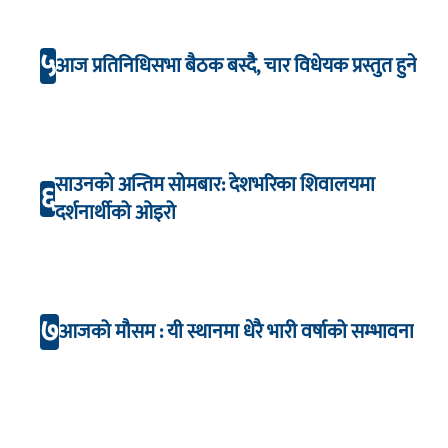
५
आज प्रतिनिधिसभा बैठक बस्दैै, चार विधेयक प्रस्तुत हुने
साउनको अन्तिम सोमबार: देशभरिका शिवालयमा
६
दर्शनार्थीको ओइरो
७
आजको मौसम : यी स्थानमा धेरै भारी वर्षाको सम्भावना