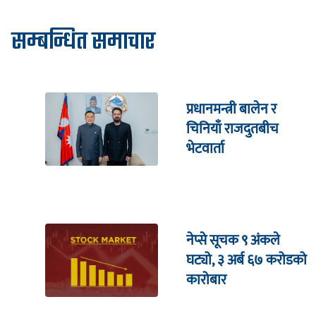
सम्बन्धित समाचार
प्रधानमन्त्री बालेन र
चिनियाँ राजदुतबीच
भेटवार्ता
नेप्से सूचक ९ अंकले
घट्यो, ३ अर्ब ६७ करोडको
कारोबार