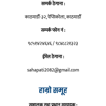
सम्पर्क ठेगाना :
काठमाडौँ-३२, पेप्सिकोला, काठमाडौँ
सम्पर्क फोन नं :
९८५१४२४६४६ / ९८४८८२१३२३
ईमेल ठेगाना :
sahapati2082@gmail.com
हाम्रो समूह
सञ्चालक तथा प्रधान सम्पादक :