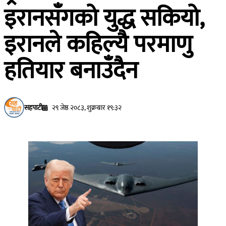
इरानसँगको युद्ध सकियो,
इरानले कहिल्यै परमाणु
हतियार बनाउँदैन
सहपाटी
२९ जेष्ठ २०८३, शुक्रबार १९:३२