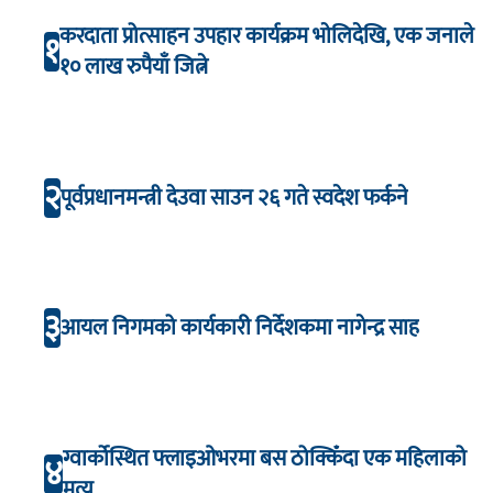
करदाता प्रोत्साहन उपहार कार्यक्रम भाेलिदेखि, एक जनाले
१
१० लाख रुपैयाँ जित्ने
२
पूर्वप्रधानमन्त्री देउवा साउन २६ गते स्वदेश फर्कने
३
आयल निगमको कार्यकारी निर्देशकमा नागेन्द्र साह
ग्वार्कोस्थित फ्लाइओभरमा बस ठोक्किँदा एक महिलाको
४
मृत्यु