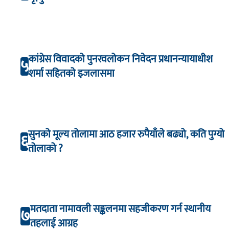
कांग्रेस विवादको पुनरवलोकन निवेदन प्रधानन्यायाधीश
५
शर्मा सहितको इजलासमा
सुनको मूल्य तोलामा आठ हजार रुपैयाँले बढ्यो, कति पुग्यो
६
तोलाको ?
मतदाता नामावली सङ्कलनमा सहजीकरण गर्न स्थानीय
७
तहलाई आग्रह