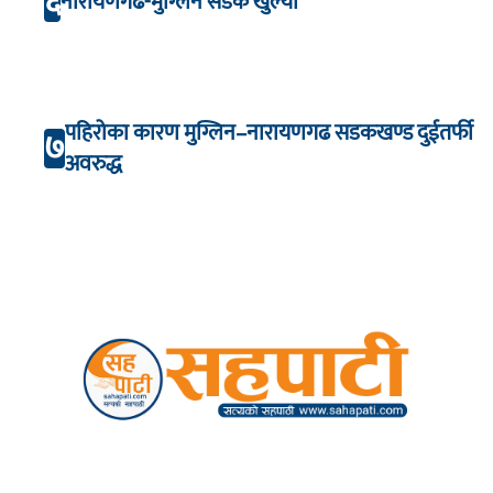
६
नारायणगढ-मुग्लिन सडक खुल्यो
पहिरोका कारण मुग्लिन–नारायणगढ सडकखण्ड दुईतर्फी
७
अवरुद्ध