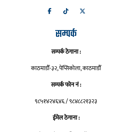
सम्पर्क
सम्पर्क ठेगाना :
काठमाडौँ-३२, पेप्सिकोला, काठमाडौँ
सम्पर्क फोन नं :
९८५१४२४६४६ / ९८४८८२१३२३
ईमेल ठेगाना :