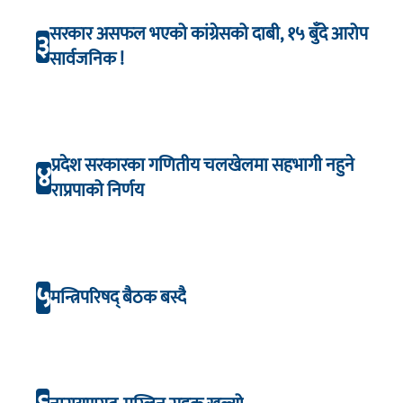
सरकार असफल भएको कांग्रेसको दाबी, १५ बुँदे आरोप
३
सार्वजनिक !
प्रदेश सरकारका गणितीय चलखेलमा सहभागी नहुने
४
राप्रपाको निर्णय
५
मन्त्रिपरिषद् बैठक बस्दै