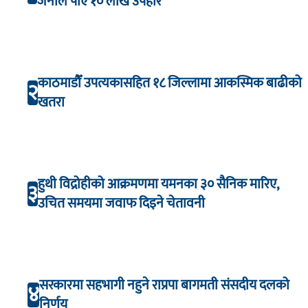
जनाले पाए १० लाख उपहार
काठमाडौँ उपत्यकासहित १८ जिल्लामा आकस्मिक बाढीको
२
खतरा
हुथी विद्रोहीको आक्रमणमा यमनका ३० सैनिक मारिए,
३
उचित समयमा जवाफ दिइने चेतावनी
सरकारमा सहभागी नहुने राप्रपा बागमती संसदीय दलको
४
निर्णय