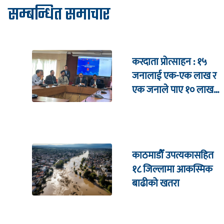
सम्बन्धित समाचार
करदाता प्रोत्साहन : १५
जनालाई एक-एक लाख र
एक जनाले पाए १० लाख
उपहार
काठमाडौँ उपत्यकासहित
१८ जिल्लामा आकस्मिक
बाढीको खतरा