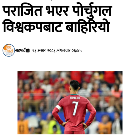
पराजित भएर पोर्चुगल
विश्वकपबाट बाहिरियो
सहपाटी
२३ असार २०८३, मंगलवार ०६:४५