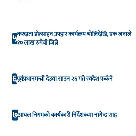
करदाता प्रोत्साहन उपहार कार्यक्रम भाेलिदेखि, एक जनाले
५
१० लाख रुपैयाँ जित्ने
६
पूर्वप्रधानमन्त्री देउवा साउन २६ गते स्वदेश फर्कने
७
आयल निगमको कार्यकारी निर्देशकमा नागेन्द्र साह