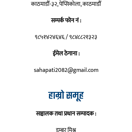
काठमाडौँ-३२, पेप्सिकोला, काठमाडौँ
सम्पर्क फोन नं :
९८५१४२४६४६ / ९८४८८२१३२३
ईमेल ठेगाना :
sahapati2082@gmail.com
हाम्रो समूह
सञ्चालक तथा प्रधान सम्पादक :
डम्बर मिश्र