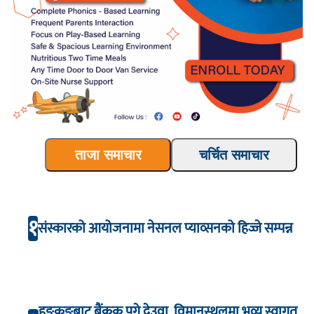
ताजा समाचार
चर्चित समाचार
१
संस्कारको आयोजनामा नेसनल प्याव्सनको हिज्जे सम्पन्न
हङकङबाट बैंकक पुगे देउवा, विमानस्थलमा भव्य स्वागत