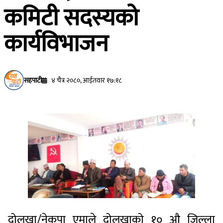
कमिटी सदस्यको
कार्यविभाजन
सहपाटी
४ चैत्र २०८०, आईतवार १७:१८
दोलखा/नेकपा एमाले दोलखाको १० औ जिल्ला