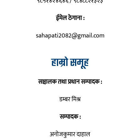
९८५१४२४६४६ / ९८४८८२१३२३
ईमेल ठेगाना :
sahapati2082@gmail.com
हाम्रो समूह
सञ्चालक तथा प्रधान सम्पादक :
डम्बर मिश्र
सम्पादक :
अनोजकुमार दाहाल