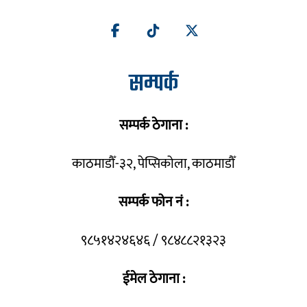
सम्पर्क
सम्पर्क ठेगाना :
काठमाडौँ-३२, पेप्सिकोला, काठमाडौँ
सम्पर्क फोन नं :
९८५१४२४६४६ / ९८४८८२१३२३
ईमेल ठेगाना :