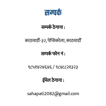
सम्पर्क
सम्पर्क ठेगाना :
काठमाडौँ-३२, पेप्सिकोला, काठमाडौँ
सम्पर्क फोन नं :
९८५१४२४६४६ / ९८४८८२१३२३
ईमेल ठेगाना :
sahapati2082@gmail.com