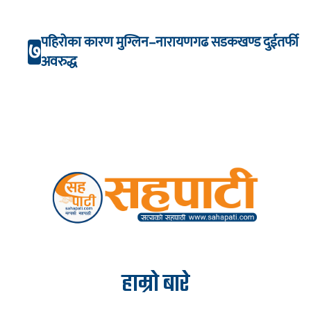
पहिरोका कारण मुग्लिन–नारायणगढ सडकखण्ड दुईतर्फी
७
अवरुद्ध
हाम्रो बारे