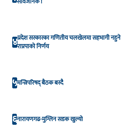
सार्वजनिक !
प्रदेश सरकारका गणितीय चलखेलमा सहभागी नहुने
४
राप्रपाको निर्णय
५
मन्त्रिपरिषद् बैठक बस्दै
६
नारायणगढ-मुग्लिन सडक खुल्यो