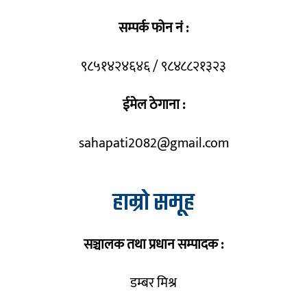
सम्पर्क फोन नं :
९८५१४२४६४६ / ९८४८८२१३२३
ईमेल ठेगाना :
sahapati2082@gmail.com
हाम्रो समूह
सञ्चालक तथा प्रधान सम्पादक :
डम्बर मिश्र