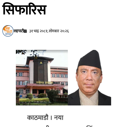
सिफारिस
सहपाटी
३१ भाद्र २०८१, सोमबार २०:२६
काठमाडाै । नया