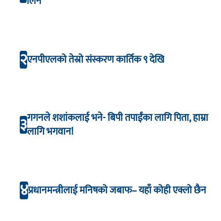
लिने
२
एनपीएलको तेस्रो संस्करण कार्तिक ९ देखि
गगनले शशांकलाई भने- बिपी तपाईंका लागि पिता, हाम्रा
३
लागि भगवान!
४
प्रधानमन्त्रीलाई मनिषको जबाफ– यहाँ कोही एक्लो छैन