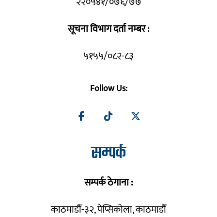
२२०५४१/०७६/७७
सूचना विभाग दर्ता नम्बर :
५१५५/०८२-८३
Follow Us:
सम्पर्क
सम्पर्क ठेगाना :
काठमाडौँ-३२, पेप्सिकोला, काठमाडौँ