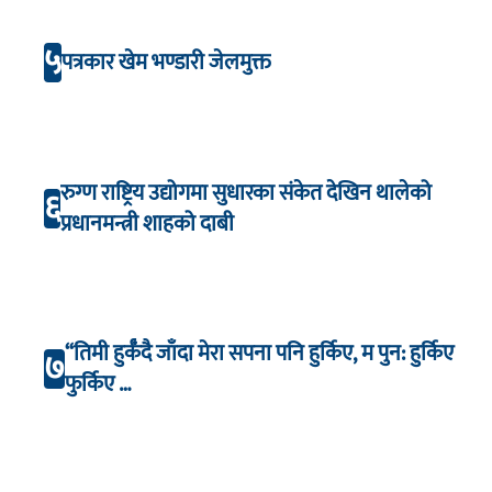
५
पत्रकार खेम भण्डारी जेलमुक्त
रुग्ण राष्ट्रिय उद्योगमा सुधारका संकेत देखिन थालेको
६
प्रधानमन्त्री शाहको दाबी
“तिमी हुर्कँदै जाँदा मेरा सपना पनि हुर्किए, म पुन: हुर्किए
७
फुर्किए …