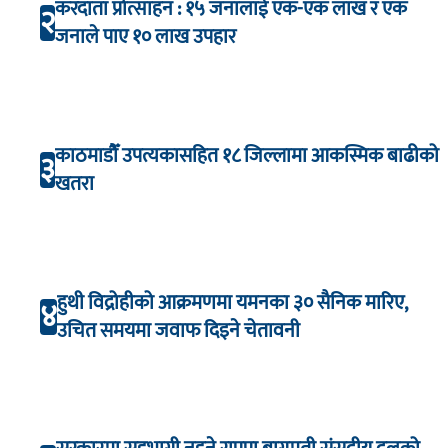
करदाता प्रोत्साहन : १५ जनालाई एक-एक लाख र एक
२
जनाले पाए १० लाख उपहार
काठमाडौँ उपत्यकासहित १८ जिल्लामा आकस्मिक बाढीको
३
खतरा
हुथी विद्रोहीको आक्रमणमा यमनका ३० सैनिक मारिए,
४
उचित समयमा जवाफ दिइने चेतावनी