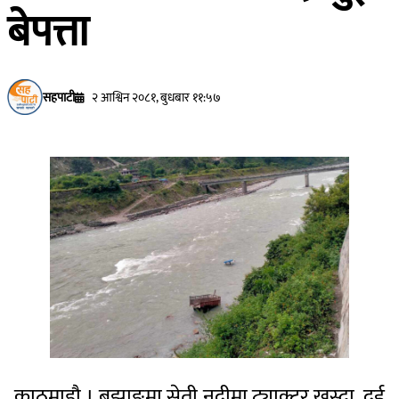
बेपत्ता
सहपाटी
२ आश्विन २०८१, बुधबार ११:५७
काठमाडाै । बझाङमा सेती नदीमा ट्याक्टर खस्दा दुई