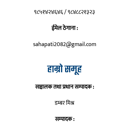
९८५१४२४६४६ / ९८४८८२१३२३
ईमेल ठेगाना :
sahapati2082@gmail.com
हाम्रो समूह
सञ्चालक तथा प्रधान सम्पादक :
डम्बर मिश्र
सम्पादक :