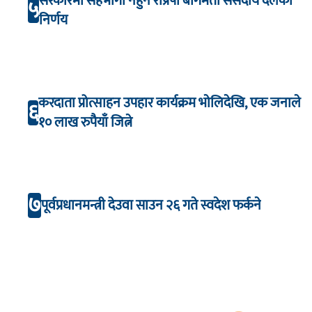
सरकारमा सहभागी नहुने राप्रपा बागमती संसदीय दलको
५
निर्णय
करदाता प्रोत्साहन उपहार कार्यक्रम भाेलिदेखि, एक जनाले
६
१० लाख रुपैयाँ जित्ने
७
पूर्वप्रधानमन्त्री देउवा साउन २६ गते स्वदेश फर्कने