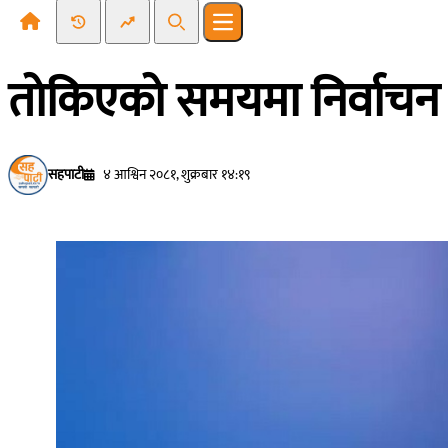
Recent News
Trending News
Search
Open main menu
ताेकिएकाे समयमा निर्वाचन
सहपाटी
४ आश्विन २०८१, शुक्रबार १४:१९