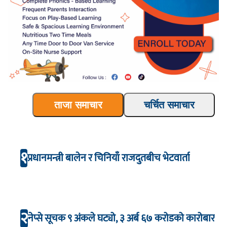
ताजा समाचार
चर्चित समाचार
१
प्रधानमन्त्री बालेन र चिनियाँ राजदुतबीच भेटवार्ता
२
नेप्से सूचक ९ अंकले घट्यो, ३ अर्ब ६७ करोडको कारोबार