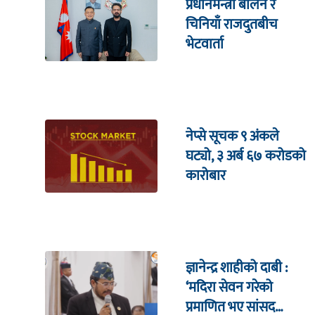
प्रधानमन्त्री बालेन र
चिनियाँ राजदुतबीच
भेटवार्ता
नेप्से सूचक ९ अंकले
घट्यो, ३ अर्ब ६७ करोडको
कारोबार
ज्ञानेन्द्र शाहीको दाबी :
‘मदिरा सेवन गरेको
प्रमाणित भए सांसद