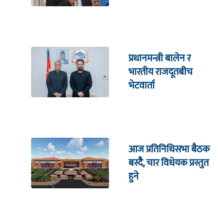
पदबाट राजीनामा दिन्छु’
प्रधानमन्त्री बालेन र
भारतीय राजदूतबीच
भेटवार्ता
आज प्रतिनिधिसभा बैठक
बस्दैै, चार विधेयक प्रस्तुत
हुने