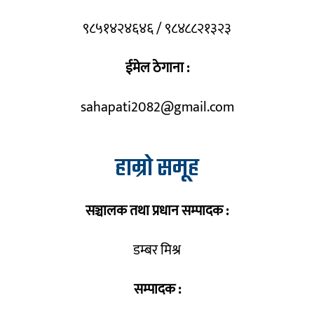
९८५१४२४६४६ / ९८४८८२१३२३
ईमेल ठेगाना :
sahapati2082@gmail.com
हाम्रो समूह
सञ्चालक तथा प्रधान सम्पादक :
डम्बर मिश्र
सम्पादक :