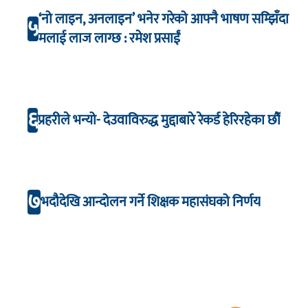
‘नो लाइन, अनलाइन’ भनेर गरेको आफ्नै भाषण सम्झिँदा
५
मलाई लाज लाग्छ : रमेश प्रसाईं
६
प्रहरीले भन्यो- देउवाविरुद्ध मुद्दाबारे रेकर्ड हेरिरहेका छौँ
७
भदौदेखि आन्दोलन गर्ने शिक्षक महासंघको निर्णय