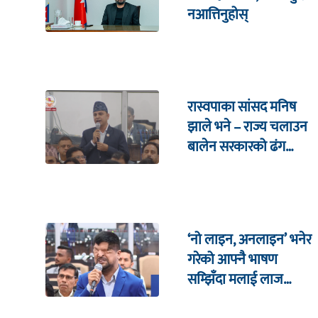
नआत्तिनुहोस्
रास्वपाका सांसद मनिष
झाले भने – राज्य चलाउन
बालेन सरकारको ढंग
पुगिरहेको छैन
‘नो लाइन, अनलाइन’ भनेर
गरेको आफ्नै भाषण
सम्झिँदा मलाई लाज
लाग्छ : रमेश प्रसाईं