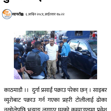
सहपाटी
६ आश्विन २०८१, आईतवार १७:२२
काठमाडाै ।। दुर्गा प्रसाईं पक्राउ परेका छन् । साइबर
व्युरोबाट पक्राउ गर्न गएका प्रहरी टोलीलाई ढोका
नखोलेपछि भर्‍याङ लगाएर घरको कम्पाउण्डमा प्रवेश