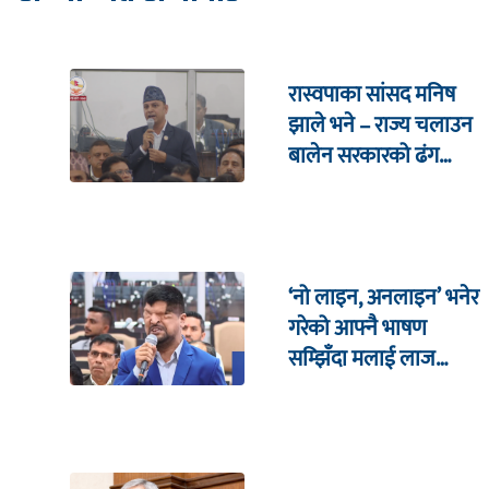
रास्वपाका सांसद मनिष
झाले भने – राज्य चलाउन
बालेन सरकारको ढंग
पुगिरहेको छैन
‘नो लाइन, अनलाइन’ भनेर
गरेको आफ्नै भाषण
सम्झिँदा मलाई लाज
लाग्छ : रमेश प्रसाईं