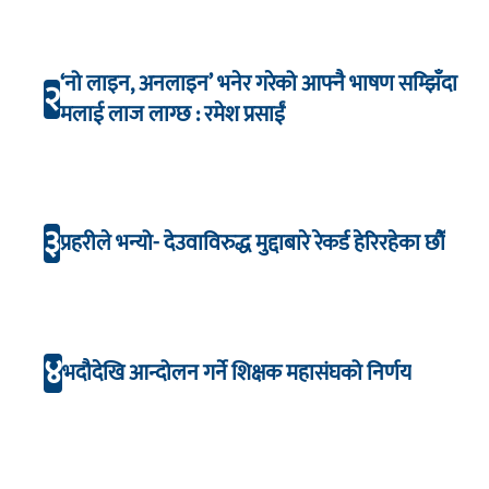
‘नो लाइन, अनलाइन’ भनेर गरेको आफ्नै भाषण सम्झिँदा
२
मलाई लाज लाग्छ : रमेश प्रसाईं
३
प्रहरीले भन्यो- देउवाविरुद्ध मुद्दाबारे रेकर्ड हेरिरहेका छौँ
४
भदौदेखि आन्दोलन गर्ने शिक्षक महासंघको निर्णय