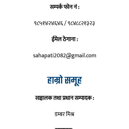
सम्पर्क फोन नं :
९८५१४२४६४६ / ९८४८८२१३२३
ईमेल ठेगाना :
sahapati2082@gmail.com
हाम्रो समूह
सञ्चालक तथा प्रधान सम्पादक :
डम्बर मिश्र