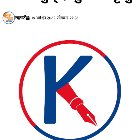
सहपाटी
७ आश्विन २०८१, सोमबार २१:१८