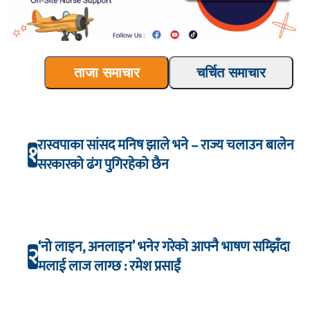
ताजा समाचार
चर्चित समाचार
रास्वपाका सांसद मनिष झाले भने – राज्य चलाउन बालेन
१
सरकारको ढंग पुगिरहेको छैन
‘नो लाइन, अनलाइन’ भनेर गरेको आफ्नै भाषण सम्झिँदा
२
मलाई लाज लाग्छ : रमेश प्रसाईं